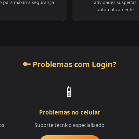
p para máxima segurança
atividades suspeitas
automaticamente
🔑 Problemas com Login?
📱
Problemas no celular
os
Suporte técnico especializado