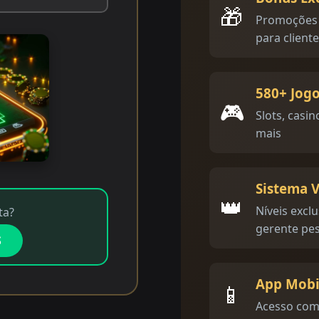
🎁
Promoções 
para client
580+ Jog
🎮
Slots, casi
mais
Sistema 
👑
Níveis excl
ta?
gerente pe
S
App Mobi
📱
Acesso comp