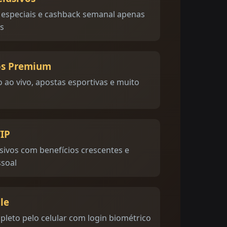
especiais e cashback semanal apenas
es
os Premium
no ao vivo, apostas esportivas e muito
VIP
usivos com benefícios crescentes e
ssoal
le
leto pelo celular com login biométrico