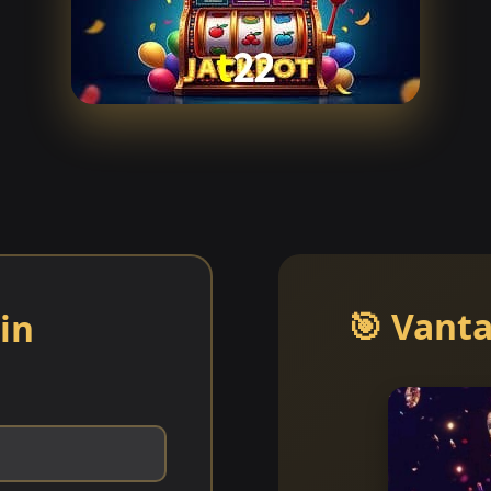
🎯 Vant
in