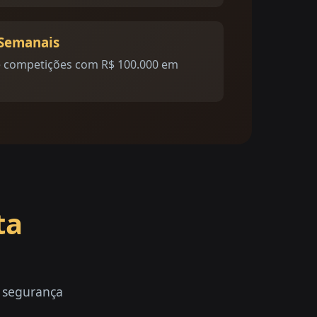
 Semanais
de competições com R$ 100.000 em
ta
e segurança