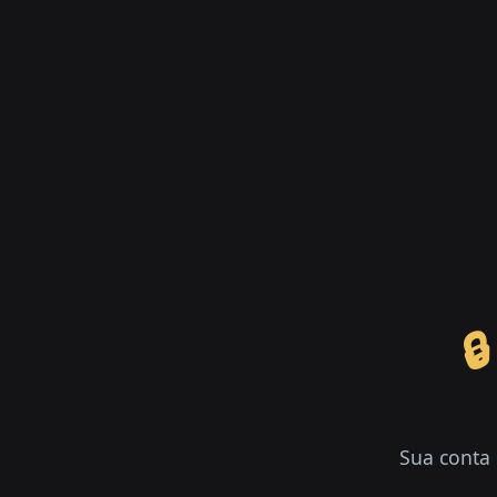

Sua conta 