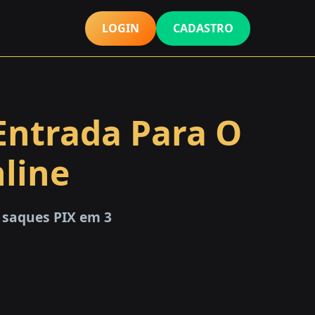
LOGIN
CADASTRO
 Entrada Para O
line
e
saques PIX em 3