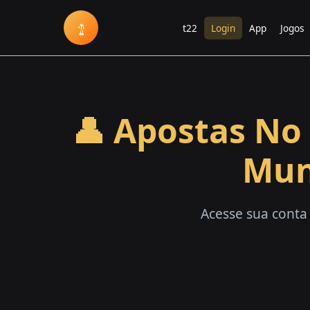
t22
Login
App
Jogos
👤 Apostas No 
Mun
Acesse sua conta