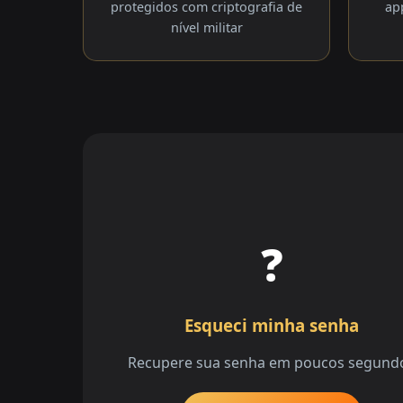
protegidos com criptografia de
ap
nível militar
❓
Esqueci minha senha
Recupere sua senha em poucos segund