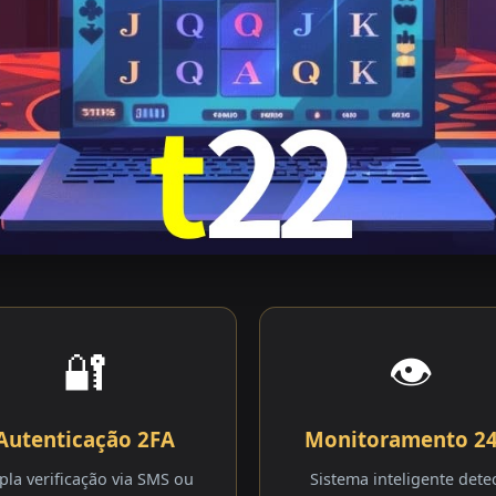
🔐
👁️
Autenticação 2FA
Monitoramento 24
la verificação via SMS ou
Sistema inteligente dete