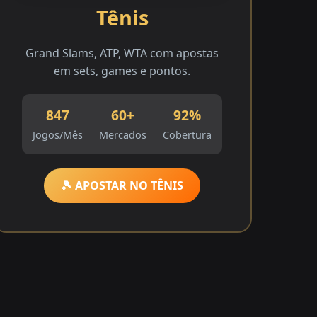
Tênis
Grand Slams, ATP, WTA com apostas
em sets, games e pontos.
847
60+
92%
Jogos/Mês
Mercados
Cobertura
🎾 APOSTAR NO TÊNIS