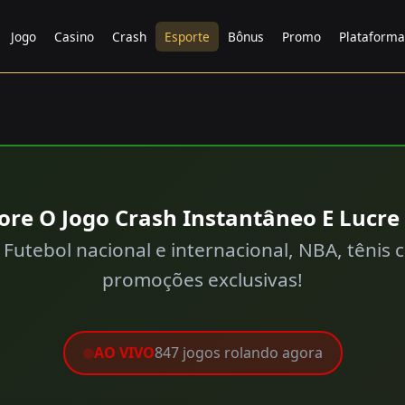
Jogo
Casino
Crash
Esporte
Bônus
Promo
Plataforma
ore O Jogo Crash Instantâneo E Lucre
Futebol nacional e internacional, NBA, tênis
promoções exclusivas!
AO VIVO
847 jogos rolando agora