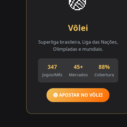
🏐
Vôlei
Superliga brasileira, Liga das Nações,
Olimpíadas e mundiais.
347
45+
88%
Jogos/Mês
Mercados
Cobertura
🏐 APOSTAR NO VÔLEI