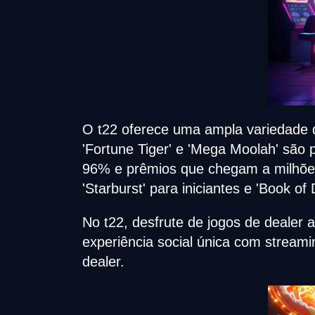
O t22 oferece uma ampla variedade d
'Fortune Tiger' e 'Mega Moolah' são
96% e prêmios que chegam a milhõe
'Starburst' para iniciantes e 'Book o
No t22, desfrute de jogos de dealer a
experiência social única com stream
dealer.