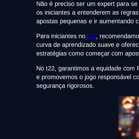
Não é preciso ser um expert para se di
os iniciantes a entenderem as regra
apostas pequenas e ir aumentando c
Para iniciantes no
t22
, recomendamos 
curva de aprendizado suave e oferec
estratégias como começar com apost
No t22, garantimos a equidade com
e promovemos o jogo responsável co
segurança rigorosos.