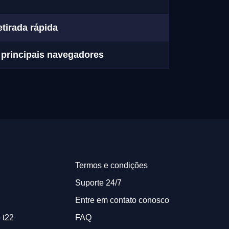
tirada rápida
 principais navegadores
Termos e condições
Suporte 24/7
Entre em contato conosco
 t22
FAQ