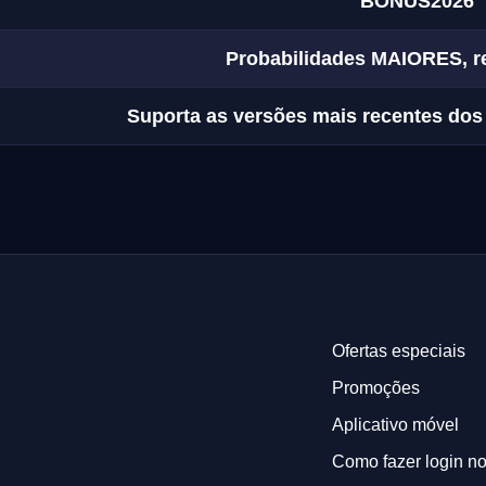
BONUS2026
Probabilidades MAIORES, re
Suporta as versões mais recentes dos
Ofertas especiais
Promoções
Aplicativo móvel
Como fazer login no