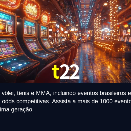
 vôlei, tênis e MMA, incluindo eventos brasileiros
odds competitivas. Assista a mais de 1000 evento
tima geração.