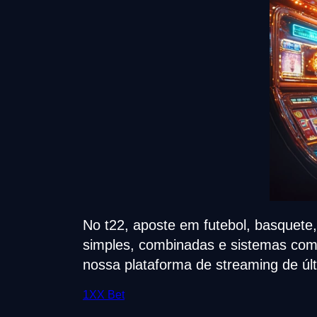
No t22, aposte em futebol, basquete,
simples, combinadas e sistemas com 
nossa plataforma de streaming de úl
1XX Bet