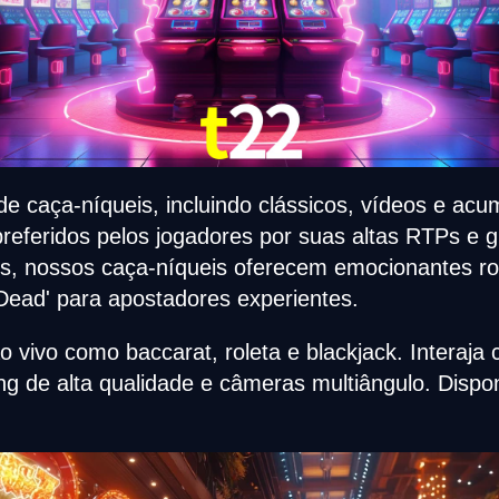
e caça-níqueis, incluindo clássicos, vídeos e acu
 preferidos pelos jogadores por suas altas RTPs 
s, nossos caça-níqueis oferecem emocionantes 
f Dead' para apostadores experientes.
o vivo como baccarat, roleta e blackjack. Interaja
ing de alta qualidade e câmeras multiângulo. Disp