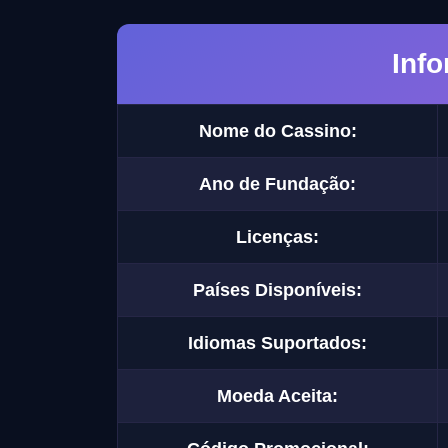
Inf
Nome do Cassino:
Ano de Fundação:
Licenças:
Países Disponíveis:
Idiomas Suportados:
Moeda Aceita: