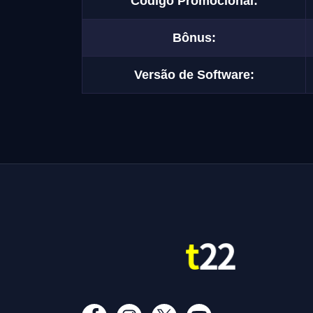
Código Promocional:
Bônus:
Versão de Software: