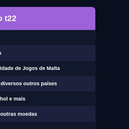
 t22
s
idade de Jogos de Malta
 diversos outros países
hol e mais
s outras moedas