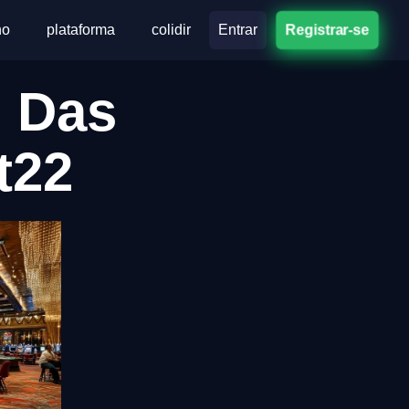
no
plataforma
colidir
Entrar
Registrar-se
 Das
t22