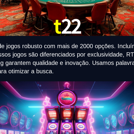
e jogos robusto com mais de 2000 opções. Incluí
sos jogos são diferenciados por exclusividade, R
g garantem qualidade e inovação. Usamos palavras
ara otimizar a busca.